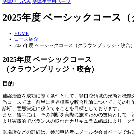
受講申し込み
受講生専用ページ
2025年度 ベーシックコー
HOME
コース紹介
2025年度 ベーシックコース（クラウンブリッジ・咬合
2025年度 ベーシックコース
（クラウンブリッジ・咬合）
目的
補綴治療を成功に導く条件として、顎口腔領域の形態と機能
当コースでは、前半に世界標準な咬合理論について、その理論
診断、意思決定に役立てることを目標としております。
また、後半には、その判断を実際に施すための技術として、
より実践的でバランスの取れたカリキュラム編成により、ク
※場所などの詳細は、参加申込者にメールや会員ページでお